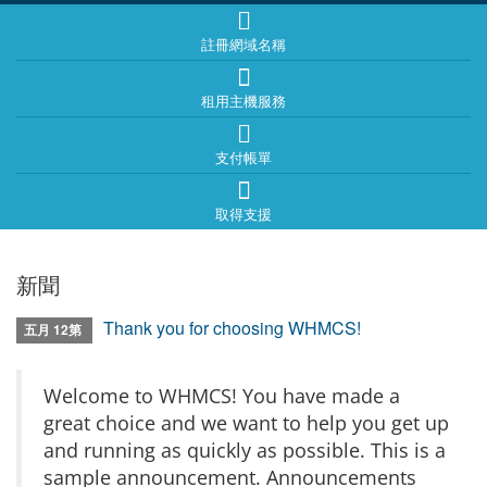
註冊網域名稱
租用主機服務
支付帳單
取得支援
新聞
Thank you for choosing WHMCS!
五月 12第
Welcome to WHMCS! You have made a
great choice and we want to help you get up
and running as quickly as possible. This is a
sample announcement. Announcements