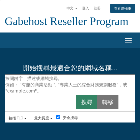
中文
登入
註冊
查看購物車
Gabehost Reseller Program
切換
開始搜尋最適合您的網域名稱...
安全搜尋
包括 TLD
最大長度